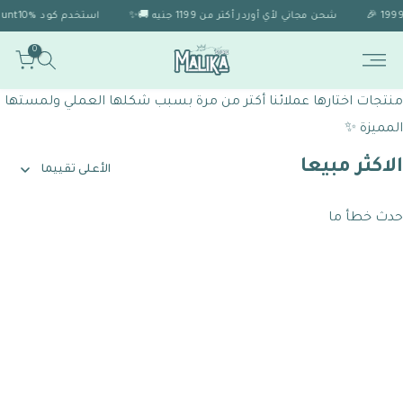
شحن مجاني لأي أوردر أكتر من 1199 جنيه 🚚✨
استخدم كود Discount10% 🎁 للحصول على خصم 10% لو الاوردر اكتر من 1999 🎉
0
منتجات اختارها عملائنا أكتر من مرة بسبب شكلها العملي ولمستها 
المميزة ✨
الاكثر مبيعا
الأعلى تقييما
حدث خطأ ما