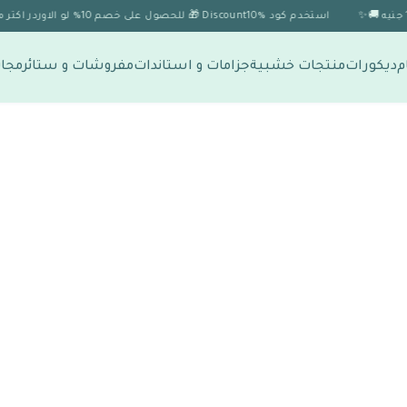
استخدم كود Discount10% 🎁 للحصول على خصم 10% لو الاوردر اكتر من 1999 🎉
م
ديكورات
منتجات خشبية
جزامات و استاندات
مفروشات و ستائر
مجات