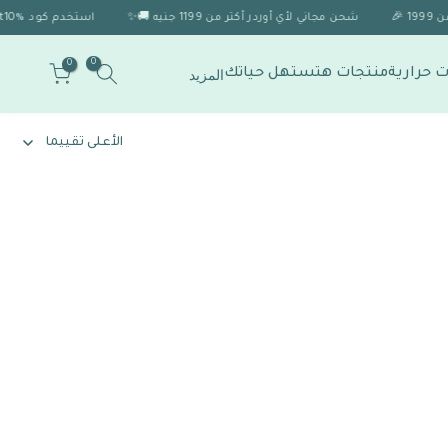
شحن مجاني لأي أوردر أكتر من 1199 جنيه 🚚✨
استخدم كود Discount10% 🎁 للحصول على خصم 10% لو الاوردر اكتر من 1999 🎉
0
0
 حرارية
منتجات هتستهل حياتك
المزيد
الأعلى تقييما