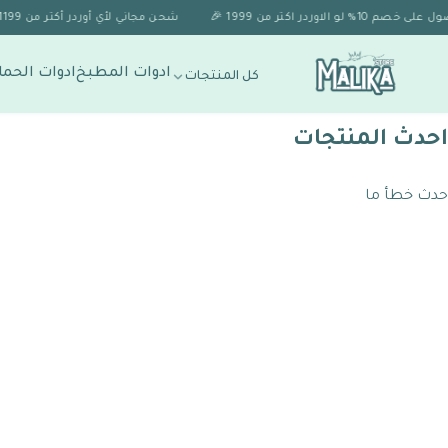
شحن مجاني لأي أوردر أكتر من 1199 جنيه 🚚✨
ادوات المطبخ
ادوات الحما
كل المنتجات
احدث المنتجات
حدث خطأ ما