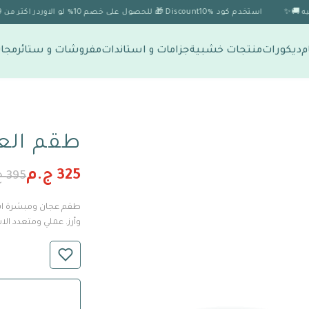
استخدم كود Discount10% 🎁 للحصول على خصم 10% لو الاوردر اكتر من 1999 🎉
م
ديكورات
منتجات خشبية
جزامات و استاندات
مفروشات و ستائر
مجات
طقم الع
325 ج.م
395 ج.م
طقم عجان ومبشرة اس
وأرز. عملي ومتعدد الا