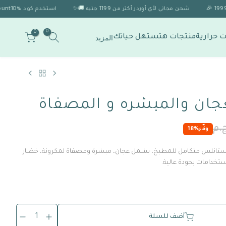
شحن مجاني لأي أوردر أكتر من 1199 جنيه 🚚✨
استخدم كود Discount10% 🎁 للحصول على خصم 10% لو الاوردر اكتر من 1999 🎉
0
0
 حرارية
منتجات هتستهل حياتك
المزيد
جان والمبشره و المصفاة
وفّر
18%
تانلس متكامل للمطبخ، يشمل عجان، مبشرة ومصفاة لمكرونة، خضار
ستخدامات بجودة عالية.
1
أضف للسلة