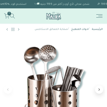
شحن مجاني لأي أوردر أكتر من 1199 جنيه 🚚✨
استخدم كود Discount10% 🎁 للحصول على خصم 10% لو الاوردر اكتر من 1999 🎉
0
/
/
الرئيسية
ادوات المطبخ
صفاية المعالق الاستانلس