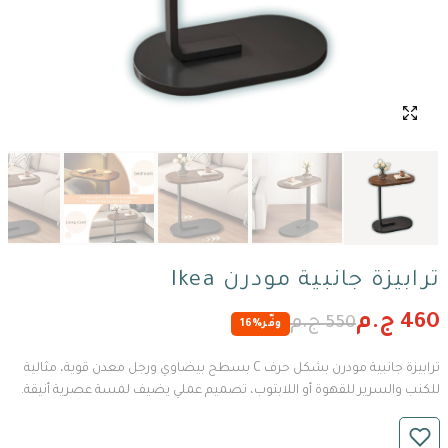
ترابيزة جانبية مودرن Ikea
460 ج.م
550 ج.م
وفّر
16%
ترابيزة جانبية مودرن بشكل حرف C بسطح بيضاوي ورجل معدن قوية، مثالية
للكنب والسرير للقهوة أو اللابتوب، تصميم عملي يضيف لمسة عصرية أنيقة.