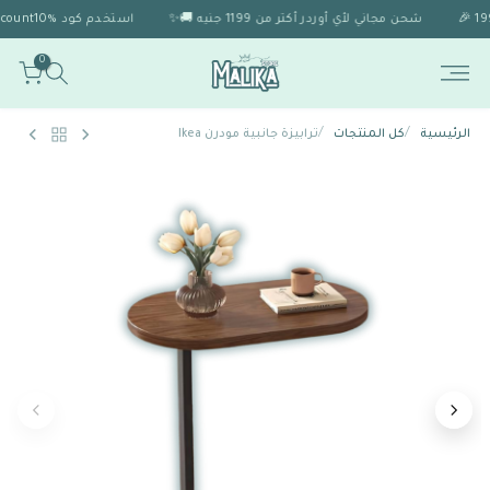
شحن مجاني لأي أوردر أكتر من 1199 جنيه 🚚✨
استخدم كود Discount10% 🎁 للحصول على خصم 10% لو الاوردر اكتر من 1999 🎉
0
/
/
الرئيسية
كل المنتجات
ترابيزة جانبية مودرن Ikea