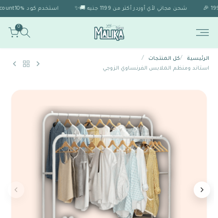
شحن مجاني لأي أوردر أكتر من 1199 جنيه 🚚✨
استخدم كود Discount10% 🎁 للحصول على خصم 10% لو الاوردر اكتر من 1999 🎉
0
/
/
الرئيسية
كل المنتجات
استاند ومنظم الملابس الفرنساوي الزوجي