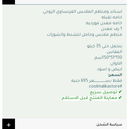
استاند ومنظم الملابس الفرنساوي الزوجي
خامه تقيله
خامه معدن فورجيه 
1 رف معدن 
منظم ملابس وحامل للشنط والشوزات 
يتحمل حتي 35 كيلو
المقاس:
110*51*150سم 
الالوان:
ابيض و اسود
السعر:
فقط بســـــــــــــــــــعر 695 جنيه
#coolmalikastore
✔
توصيل سريع
✔
معاينة المنتج قبل الاستلام
سياسة الشحن