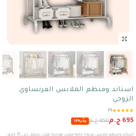
استاند ومنظم الملابس الفرنساوي
الزوجي
(1)
695 ج.م
850 ج.م
وفّر
18%
استاند ومنظم ملابس مزدوج خامة معدن فورجيه تقيل، يتحمل حتى 35 كجم،