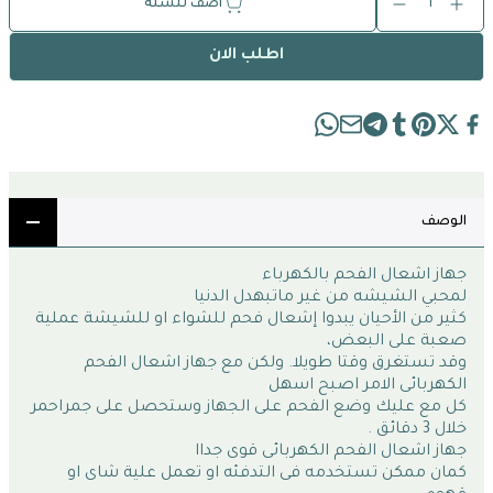
1
أضف للسلة
اطلب الان
الوصف
جهاز اشعال الفحم بالكهرباء 
لمحبي الشيشه من غير ماتبهدل الدنيا
كثير من الأحيان يبدوا إشعال فحم للشواء او للشيشة عملية 
صعبة على البعض،
وقد تستغرق وقتا طويلا. ولكن مع جهاز اشعال الفحم 
الكهربائى الامر اصبح اسهل
كل مع عليك وضع الفحم على الجهاز وستحصل على جمراحمر 
خلال 3 دقائق .
جهاز اشعال الفحم الكهربائى قوى جداا
كمان ممكن تستخدمه فى التدفئه او تعمل علية شاى او 