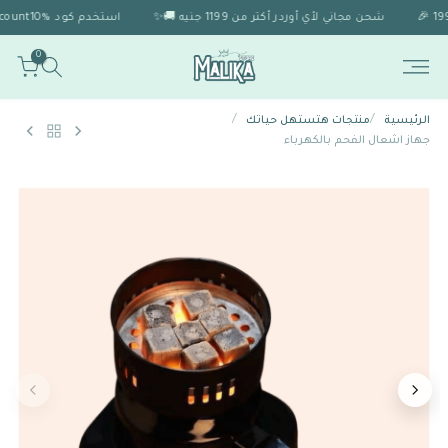
شحن مجاني لأي أوردر أكتر من 1199 جنيه 🚚✨
استخدم كود Discount10% 🎁 للحصول على خصم 10% لو الاوردر اكتر من 1999 🎉
0
/
/
الرئيسية
منتجات هتستهل حياتك
جهاز اشعال الفحم بالكهرباء