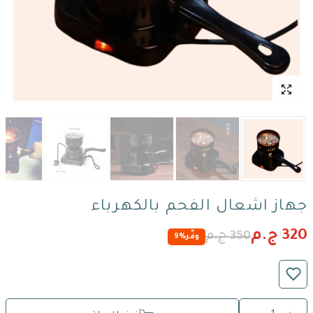
جهاز اشعال الفحم بالكهرباء
320 ج.م
350 ج.م
وفّر
9%