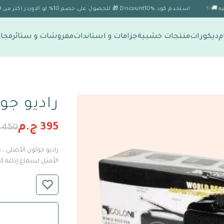
استخدم كود Discount10% 🎁 للحصول على خصم 10% لو الاوردر اكتر من 1999 🎉
م
ديكورات
منتجات خشبية
جزامات و استاندات
مفروشات و ستائر
مجات
راديو جو
395 ج.م
450 ج.م
راديو جولون الأصلي 
الأمثل لسماع إذاعة ال