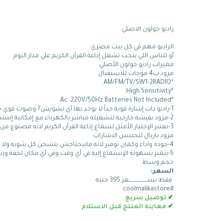
راديو جولون الاصلي
الراديو مهم في كل بيت مصري
أو للناس اللي بتحب تشغل إذاعة القرآن الكريم علي مدار اليوم
مميزات راديو جولون الأصلي
مزود ب4 موجات للاستقبال 
*AM/FM/TV/SW1-2RADIO
*High Sensitivity
*Ac :220V/50Hz Batteries Not Included
1-راديو ذات إشارة قوية جداً لا يوجد بها أي تشويش? وصوت قوي جداً شديد النقاء
2-مزود بفيشه خارجيه لتشغيله مباشر بالكهرباء مع إمكانية إستخدامه حتي أثناء إنقطاع الكهرباء لأنه يعمل بالكهرباء او ?? عن طريق الحجارة
3-يعتبر الإختيار الأمثل لسماع إذاعة القرآن الكريم لانه مصنوع من أجود الخامات التي تتضمن لك إشارة قوية جداً
مزود باريال لتحسين الاشارات
4-جوده واداء وكمان توفير لانه مابيحتاجش يتشحن كل شويه ولا هتدور علي بطاريات ليه
5-يتميز بسهولة الإستماع إليه في أي وقت وفي أي مكان لخفة وزنه????بالإضافة إنه مزود بمقبض علوي يتيح لك إحضار الراديو 
حجم وسط 
السعر:
 فقط بســـــــــــــــــــعر 395 جنيه 
#coolmalikastore
✔
توصيل سريع
✔
معاينة المنتج قبل الاستلام