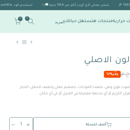
شحن مجاني لأي أوردر أكتر من 1199 جنيه 🚚✨
استخدم كود Discount10% 🎁 للحصول على خصم 10% لو الاوردر اكتر من 1999 🎉
0
0
 حرارية
منتجات هتستهل حياتك
المزيد
لون الاصلي
وفّر
12%
، صوت قوي ونقي، متعدد الموجات، تصميم عملي وخفيف للحمل، الخيار
قرآن الكريم أو أي محطة مفضلة في المنزل أو في أي مكان.
1
أضف للسلة