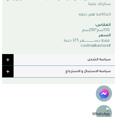
ستارتك علينا
الخاااامه همر تحفه
المقاس:
 150سم*290سم
السعر
:
 فقط بســـــــــــــــــــعر 375 جنيه 
#coolmalikastore
سياسة الشحن
سياسة الاستبدال و الاسترجاع