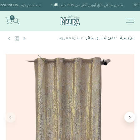
شحن مجاني لأي أوردر أكتر من 1199 جنيه 🚚✨
استخدم كود Discount10% 🎁 للحصول على خصم 10% لو الاوردر اكتر من 1999 🎉
0
/
/
الرئيسية
مفروشات و ستائر
ستارة همر رعد