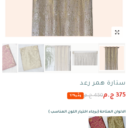
ستارة همر رعد
375 ج.م
450 ج.م
وفّر
17%
الالوان المتاحة (برجاء اختيار اللون المناسب )