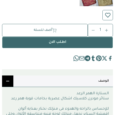
1
أضف للسلة
اطلب الان
الوصف
الستارة الهمر الرعد
ستائر مودرن كلاسيك اشكال عصرية بخامات قوية همر رعد
للإحساس بالراحه والهدوء فى منزلك نختار بعنايه ألوان 
اقمشة الستاير نجعل منزلك لوحه فنيه متناسقه الألوان وخلي 