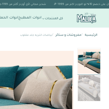
شحن مجاني لأي أوردر أكتر من 1199 جنيه 🚚✨
ادوات المطبخ
ادوات الحما
كل المنتجات
الرئيسية
/
مفروشات و ستائر
/
بياضات انتريه جلد مقلوب