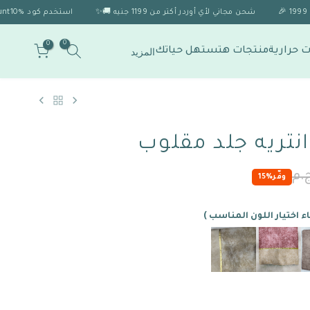
شحن مجاني لأي أوردر أكتر من 1199 جنيه 🚚✨
استخدم كود Discount10% 🎁 للحصول على خصم 10% لو الاوردر اكتر من 1999 🎉
0
0
 حرارية
منتجات هتستهل حياتك
المزيد
نتريه جلد مقلوب
وفّر
15%
اء اختيار اللون المناسب )