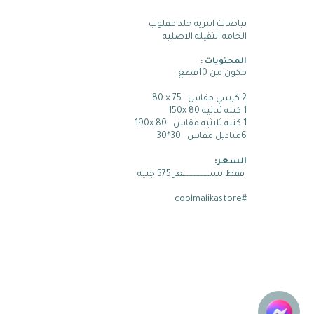
بياضات انتريه جلد مقلوب
الخامه التقيله الاصليه
المحتويات :
مكون من 10قطع
2 كرسي مقاس   75 × 80
1 كنبه ثنائيه 80 150x   
1 كنبه ثلاثيه مقاس   80 190x 
6مناديل مقاس   30*30
السعر:
 فقط بســـــــــــــــــــعر 575 جنيه 
#coolmalikastore