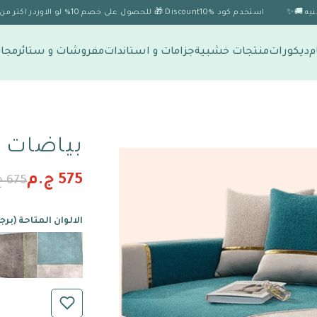
استخدم كود Discount10% 🎁 للحصول على خصم 10% لو الاوردر اكتر من 1999 🎉
م
ديكورات
منتجات خشبية
جزامات و استاندات
مفروشات و ستائر
مجات
بياضات ا
575 ج.م
675 ج.م
الالوان المتاحة (برج