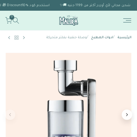
شحن مجاني لأي أوردر أكتر من 1199 جنيه 🚚✨
استخدم كود Discount10% 🎁 للحصول على خصم 10% لو الاوردر اكتر من 1999 🎉
0
/
/
الرئيسية
ادوات المطبخ
وصلة حنفية بفلتر متحركة