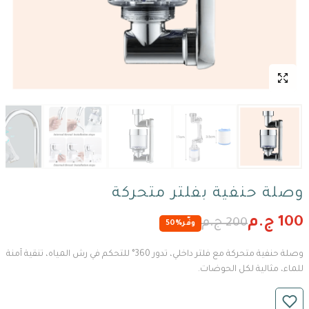
وصلة حنفية بفلتر متحركة
100 ج.م
200 ج.م
وفّر
50%
وصلة حنفية متحركة مع فلتر داخلي، تدور 360° للتحكم في رش المياه، تنقية آمنة
للماء، مثالية لكل الحوضات.