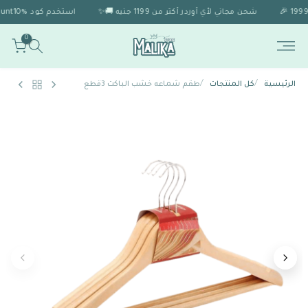
شحن مجاني لأي أوردر أكتر من 1199 جنيه 🚚✨
استخدم كود Discount10% 🎁 للحصول على خصم 10% لو الاوردر اكتر من 1999 🎉
0
/
/
الرئيسية
كل المنتجات
طقم شماعه خشب الباكت 3قطع