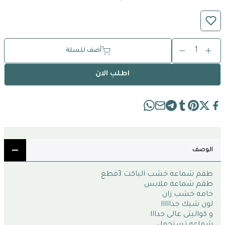
1
أضف للسلة
اطلب الان
الوصف
طقم شماعه خشب الباكت 3قطع
طقم شماعة ملابس
خامه خشب زان
لون شيك جدااااا 
و كواليتى عالى جدااا 
شماعه تستحمل