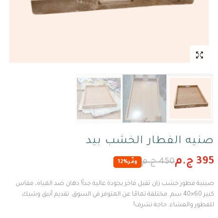
صنيه الفطار الخشب بيد
395 ج.م
450 ج.م
وفّر
12%
صينية فطور خشب زان ثقيل فاخر بجودة عالية جداً! دهان ضد المياه، مقاس
كبير 60×40 سم. مختلفة تمامًا عن المتوفر في السوق. تقديم أنيق وشيك
للفطور والعشاء. حاجة تشرف!