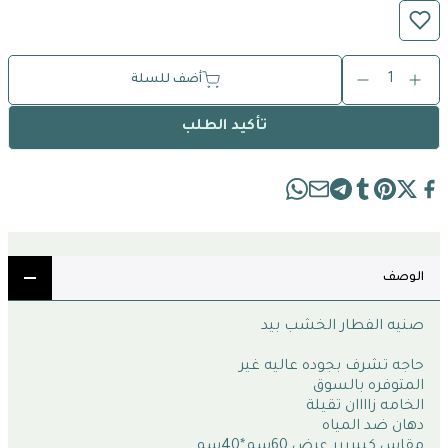
1
أضف للسلة
تأكيد الطلب
الوصف
صنيه الفطار الخشب بيد
حاجه تشرف بجوده عاليه غير
المتوفره بالسوق
الخامه زاااان تقيلة
دهان ضد المياه
مقاس كبيرررر عرض 60سم*40سم 