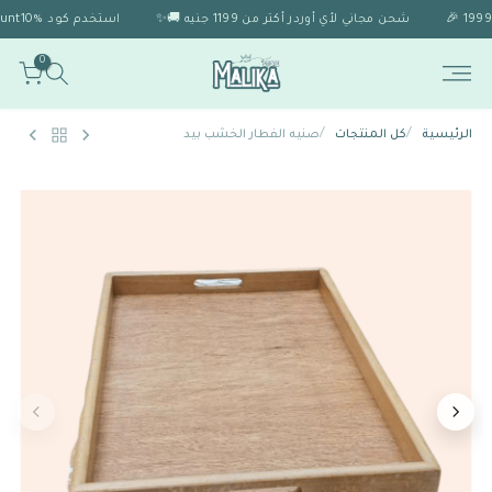
شحن مجاني لأي أوردر أكتر من 1199 جنيه 🚚✨
استخدم كود Discount10% 🎁 للحصول على خصم 10% لو الاوردر اكتر من 1999 🎉
0
/
/
الرئيسية
كل المنتجات
صنيه الفطار الخشب بيد